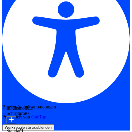
Barrierefreiheitsanpassungen
Inhaltsmodule
Schriftgröße
Präsentiert von
OneTap
Werkzeugleiste ausblenden
Standard