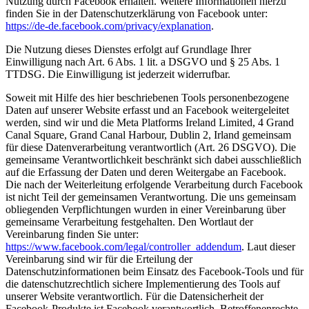
Nutzung durch Facebook erhalten. Weitere Informationen hierzu
finden Sie in der Datenschutzerklärung von Facebook unter:
https://de-de.facebook.com/privacy/explanation
.
Die Nutzung dieses Dienstes erfolgt auf Grundlage Ihrer
Einwilligung nach Art. 6 Abs. 1 lit. a DSGVO und § 25 Abs. 1
TTDSG. Die Einwilligung ist jederzeit widerrufbar.
Soweit mit Hilfe des hier beschriebenen Tools personenbezogene
Daten auf unserer Website erfasst und an Facebook weitergeleitet
werden, sind wir und die Meta Platforms Ireland Limited, 4 Grand
Canal Square, Grand Canal Harbour, Dublin 2, Irland gemeinsam
für diese Datenverarbeitung verantwortlich (Art. 26 DSGVO). Die
gemeinsame Verantwortlichkeit beschränkt sich dabei ausschließlich
auf die Erfassung der Daten und deren Weitergabe an Facebook.
Die nach der Weiterleitung erfolgende Verarbeitung durch Facebook
ist nicht Teil der gemeinsamen Verantwortung. Die uns gemeinsam
obliegenden Verpflichtungen wurden in einer Vereinbarung über
gemeinsame Verarbeitung festgehalten. Den Wortlaut der
Vereinbarung finden Sie unter:
https://www.facebook.com/legal/controller_addendum
. Laut dieser
Vereinbarung sind wir für die Erteilung der
Datenschutzinformationen beim Einsatz des Facebook-Tools und für
die datenschutzrechtlich sichere Implementierung des Tools auf
unserer Website verantwortlich. Für die Datensicherheit der
Facebook-Produkte ist Facebook verantwortlich. Betroffenenrechte