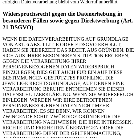
erfolgten Datenverarbeitung bleibt vom Widerruf unberührt.
Widerspruchsrecht gegen die Datenerhebung in
besonderen Fällen sowie gegen Direktwerbung (Art.
21 DSGVO)
WENN DIE DATENVERARBEITUNG AUF GRUNDLAGE
VON ART. 6 ABS. 1 LIT. E ODER F DSGVO ERFOLGT,
HABEN SIE JEDERZEIT DAS RECHT, AUS GRÜNDEN, DIE
SICH AUS IHRER BESONDEREN SITUATION ERGEBEN,
GEGEN DIE VERARBEITUNG IHRER
PERSONENBEZOGENEN DATEN WIDERSPRUCH
EINZULEGEN; DIES GILT AUCH FÜR EIN AUF DIESE
BESTIMMUNGEN GESTÜTZTES PROFILING. DIE
JEWEILIGE RECHTSGRUNDLAGE, AUF DENEN EINE
VERARBEITUNG BERUHT, ENTNEHMEN SIE DIESER
DATENSCHUTZERKLÄRUNG. WENN SIE WIDERSPRUCH
EINLEGEN, WERDEN WIR IHRE BETROFFENEN
PERSONENBEZOGENEN DATEN NICHT MEHR
VERARBEITEN, ES SEI DENN, WIR KÖNNEN
ZWINGENDE SCHUTZWÜRDIGE GRÜNDE FÜR DIE
VERARBEITUNG NACHWEISEN, DIE IHRE INTERESSEN,
RECHTE UND FREIHEITEN ÜBERWIEGEN ODER DIE
VERARBEITUNG DIENT DER GELTENDMACHUNG,