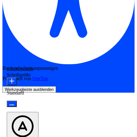
Barrierefreiheitsanpassungen
Inhaltsmodule
Schriftgröße
Präsentiert von
OneTap
Werkzeugleiste ausblenden
Standard