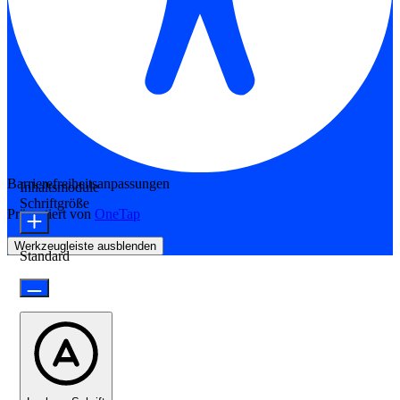
Barrierefreiheitsanpassungen
Inhaltsmodule
Schriftgröße
Präsentiert von
OneTap
Werkzeugleiste ausblenden
Standard