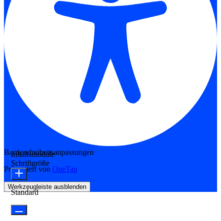
Barrierefreiheitsanpassungen
Inhaltsmodule
Schriftgröße
Präsentiert von
OneTap
Werkzeugleiste ausblenden
Standard