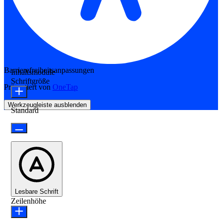
Barrierefreiheitsanpassungen
Inhaltsmodule
Schriftgröße
Präsentiert von
OneTap
Werkzeugleiste ausblenden
Standard
Lesbare Schrift
Zeilenhöhe